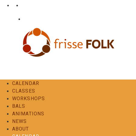
Skip
•
•
nl
fr
en
to
content
•
Login
Contact
The Folk Experience
CALENDAR
CLASSES
WORKSHOPS
BALS
ANIMATIONS
NEWS
ABOUT