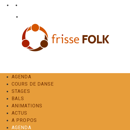
Aller
•
•
nl
fr
en
au
•
Login
Contact
contenu
L'Expérience Folk
AGENDA
COURS DE DANSE
STAGES
BALS
ANIMATIONS
ACTUS
A PROPOS
AGENDA