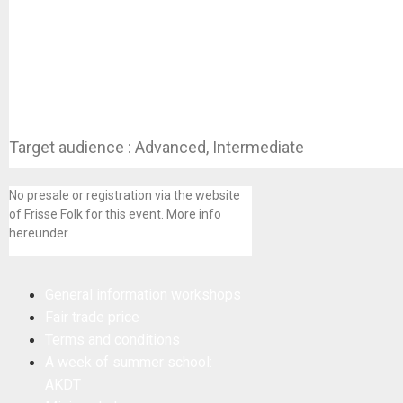
Target audience : Advanced, Intermediate
No presale or registration via the website
of Frisse Folk for this event. More info
hereunder.
General information workshops
Fair trade price
Terms and conditions
A week of summer school:
AKDT