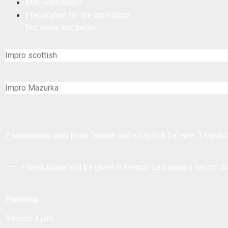
Mini workshops
Preparation for the workshop
Not more, but better
Impro scottish
Impro Mazurka
2 workshops with Koen Dhondt and a big folk bal with 3 bands
——-> Workshops will be given in French. Les stages seront do
Planning
Samedi 4 juin