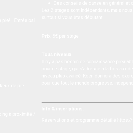
Des conseils de danse en général et d
Les 2 stages sont indépendants, mais nous 
surtout si vous êtes débutant.
e pie! Entrée bal:
Prix
: 5€ par stage
Tous niveaux
Il n'y a pas besoin de connaissance préalabl
pour ce stage, qui s'adresse à la fois aux d
niveau plus avancé. Koen donnera des exerci
pour que tout le monde progresse, indépend
keux de pie
Info &
inscriptions:
ing à proximité /
Réservations et programme détaillé
https:/