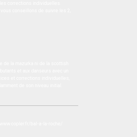
es corrections individuelles.
vous conseillons de suivre les 2,
e de la mazurka ni de la scottish
ébutants et aux danseurs avec un
ces et corrections individuelles,
amment de son niveau initial.
/www.copler.fr/bal-a-la-roche/