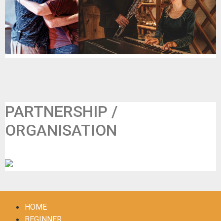
PARTNERSHIP /
ORGANISATION
CCCW centre culturel à Comines-Warneton
HOME
BEGINNER