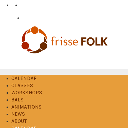
Skip
•
•
nl
fr
en
to
content
•
Login
Contact
The Folk Experience
CALENDAR
CLASSES
WORKSHOPS
BALS
ANIMATIONS
NEWS
ABOUT