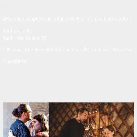
—
Animation adaptée aux enfants de 8 à 12 ans, et aux adultes
Tarif plein: 8€
Tarif – de 12 ans: 5€
L'Arsenal, Rue de la Procession 47, 7780 Comines-Warneton
Plus d'info