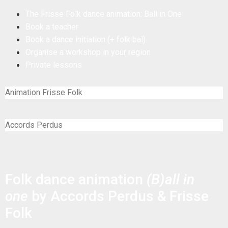
The Frisse Folk dance animation: Ball in One
Book a teacher
Book a dance initiation (+ folk bal)
Organise a workshop in your region
Private lessons
Animation Frisse Folk
Accords Perdus
Folk dance animation
(B)all in
one
by Accords Perdus & Frisse
Folk