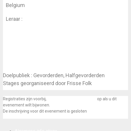
Belgium
Leraar :
Koen Dhondt
Doelpubliek : Gevorderden, Halfgevorderden
Stages georganiseerd door Frisse Folk
Registraties zijn voorbij,
neem dan contact met ons
op als u dit
evenement wilt bijwonen.
De inschrijving voor dit evenement is gesloten