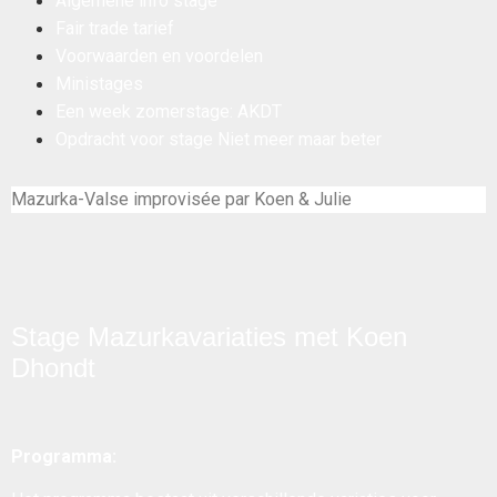
Algemene info stage
Fair trade tarief
Voorwaarden en voordelen
Ministages
Een week zomerstage: AKDT
Opdracht voor stage Niet meer maar beter
Mazurka-Valse improvisée par Koen & Julie
Stage Mazurkavariaties met Koen
Dhondt
Programma: