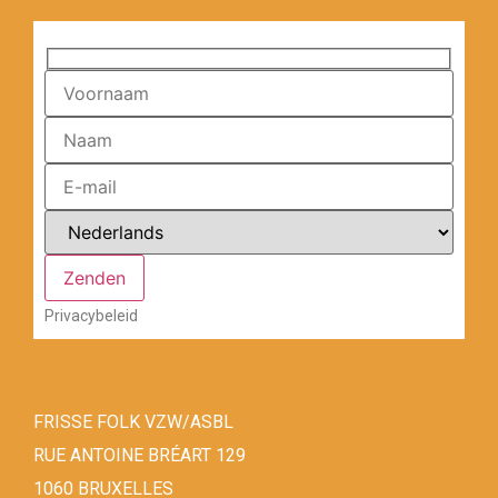
Privacybeleid
FRISSE FOLK VZW/ASBL
RUE ANTOINE BRÉART 129
1060 BRUXELLES