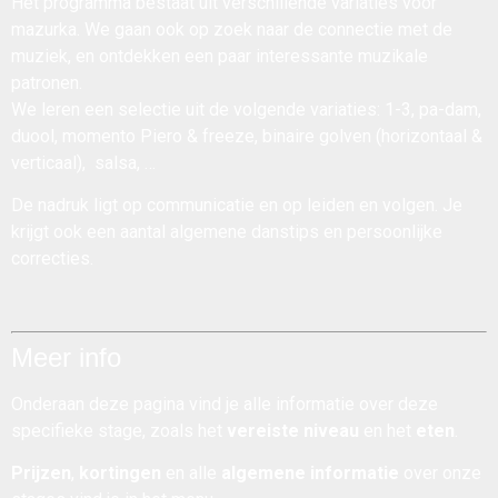
Het programma bestaat uit verschillende variaties voor
mazurka. We gaan ook op zoek naar de connectie met de
muziek, en ontdekken een paar interessante muzikale
patronen.
We leren een selectie uit de volgende variaties: 1-3, pa-dam,
duool, momento Piero & freeze, binaire golven (horizontaal &
verticaal), salsa, …
De nadruk ligt op communicatie en op leiden en volgen. Je
krijgt ook een aantal algemene danstips en persoonlijke
correcties.
Meer info
Onderaan deze pagina vind je alle informatie over deze
specifieke stage, zoals het
vereiste niveau
en het
eten
.
Prijzen
,
kortingen
en alle
algemene informatie
over onze