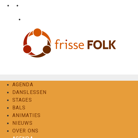
Ga
•
•
nl
fr
en
naar
de
•
Login
Contact
inhoud
De Folkervaring
AGENDA
DANSLESSEN
STAGES
BALS
ANIMATIES
NIEUWS
OVER ONS