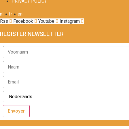
PRIVACY POLICY
•
•
nl
fr
en
Rss
Facebook
Youtube
Instagram
REGISTER NEWSLETTER
Envoyer