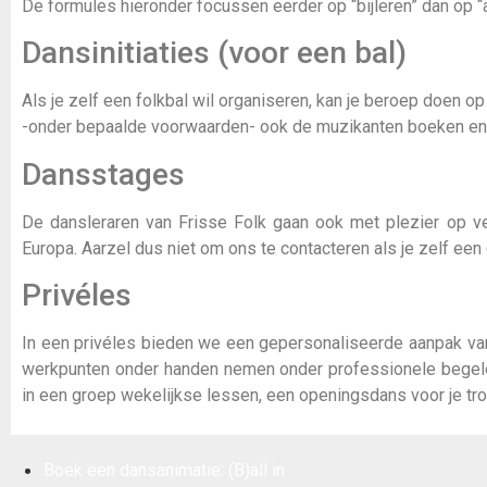
De formules hieronder focussen eerder op “bijleren” dan op “
Dansinitiaties (voor een bal)
Als je zelf een folkbal wil organiseren, kan je beroep doen op
-onder bepaalde voorwaarden- ook de muzikanten boeken en 
Dansstages
De dansleraren van Frisse Folk gaan ook met plezier op ver
Europa. Aarzel dus niet om ons te contacteren als je zelf een
Privéles
In een privéles bieden we een gepersonaliseerde aanpak van
werkpunten onder handen nemen onder professionele begeleid
in een groep wekelijkse lessen, een openingsdans voor je t
Boek een dansanimatie: (B)all in