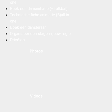
one
Boek een dansinitiatie (+ folkbal)
Technische fiche animatie (B)all in
one
Boek een dansleraar
Organiseer een stage in jouw regio
Privéles
Photos
Videos