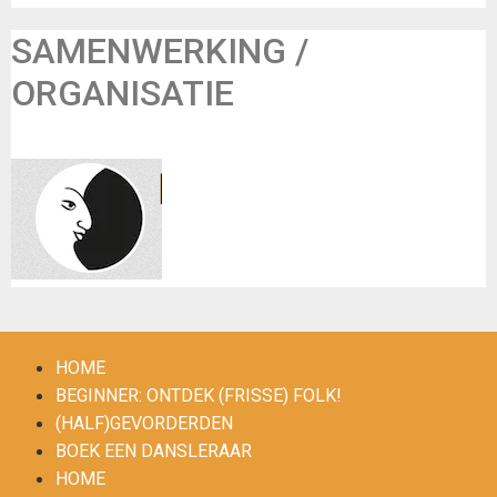
SAMENWERKING /
ORGANISATIE
La Luna
HOME
BEGINNER: ONTDEK (FRISSE) FOLK!
(HALF)GEVORDERDEN
BOEK EEN DANSLERAAR
HOME