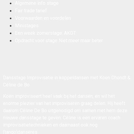
Algemene info stage
Fair trade tarief
Voorwaarden en voordelen
Ministages
Een week zomerstage: AKDT
Opdracht voor stage Niet meer maar beter
Dansstage Improvisatie in koppeldansen met Koen Dhondt &
Céline de Bo
Koen improviseert heel vaak bij het dansen, en wil het
enorme plezier van het improviseren graag delen. Hij heeft
daarom Céline De Bo uitgenodigd om samen met hem deze
nieuwe dansstage te geven. Céline is een ervaren coach
improvisatietechnieken en daarnaast ook nog
(tango)danseres.