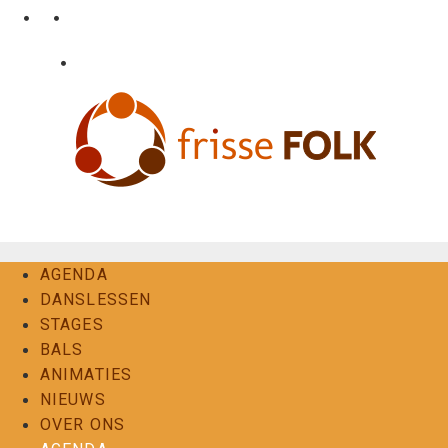
Ga
•
•
nl
fr
en
naar
de
•
Login
Contact
inhoud
De Folkervaring
AGENDA
DANSLESSEN
STAGES
BALS
ANIMATIES
NIEUWS
OVER ONS