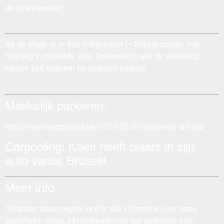
de toneelwereld.
Na de stage is er een
folkpractica
(= folkbal zonder live-
muziek) in dezelfde zaal. Deelnemers aan de workshop
kiezen zelf hoeveel ze daarvoor betalen.
Makkelijk parkeren:
http://www.tangolaluna.be/2017/02/07/parkeren-la-luna/
Carpooling: Koen heeft plaats in zijn
auto vanuit Brussel
Meer info
Onderaan deze pagina vind je alle informatie over deze
specifieke stage, bijvoorbeeld over het gedeelde eten.