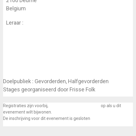
2100 Deurne
Belgium
Leraar :
Koen Dhondt
Doelpubliek : Gevorderden, Halfgevorderden
Stages georganiseerd door Frisse Folk
Registraties zijn voorbij,
neem dan contact met ons
op als u dit
evenement wilt bijwonen.
De inschrijving voor dit evenement is gesloten