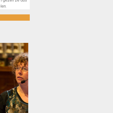
ri gezen ze dus
len.