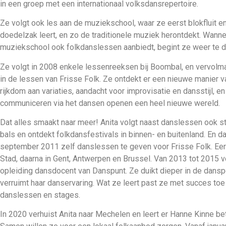
in een groep met een internationaal volksdansrepertoire.
Ze volgt ook les aan de muziekschool, waar ze eerst blokfluit e
doedelzak leert, en zo de traditionele muziek herontdekt. Wann
muziekschool ook folkdanslessen aanbiedt, begint ze weer te 
Ze volgt in 2008 enkele lessenreeksen bij Boombal, en vervolma
in de lessen van Frisse Folk. Ze ontdekt er een nieuwe manier v
rijkdom aan variaties, aandacht voor improvisatie en dansstijl, en
communiceren via het dansen openen een heel nieuwe wereld.
Dat alles smaakt naar meer! Anita volgt naast danslessen ook st
bals en ontdekt folkdansfestivals in binnen- en buitenland. En da
september 2011 zelf danslessen te geven voor Frisse Folk. Eers
Stad, daarna in Gent, Antwerpen en Brussel. Van 2013 tot 2015 v
opleiding dansdocent van Danspunt. Ze duikt dieper in de dans
verruimt haar danservaring. Wat ze leert past ze met succes toe 
danslessen en stages.
In 2020 verhuist Anita naar Mechelen en leert er Hanne Kinne be