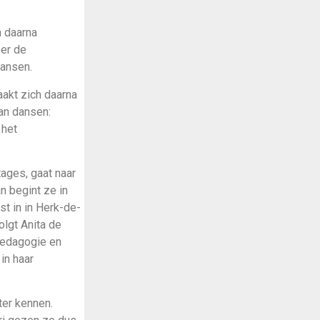
n daarna
eer de
dansen.
akt zich daarna
an dansen:
 het
ages, gaat naar
n begint ze in
t in in Herk-de-
olgt Anita de
pedagogie en
in haar
ter kennen.