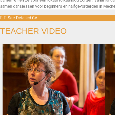
Samen willen ze voor een lokaal folkaanbod zorgen. Vanaf janua
samen danslessen voor beginners en halfgevorderden in Meche
See Detailed CV
TEACHER VIDEO