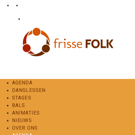
Ga
•
•
nl
fr
en
naar
de
•
Login
Contact
inhoud
De Folkervaring
AGENDA
DANSLESSEN
STAGES
BALS
ANIMATIES
NIEUWS
OVER ONS