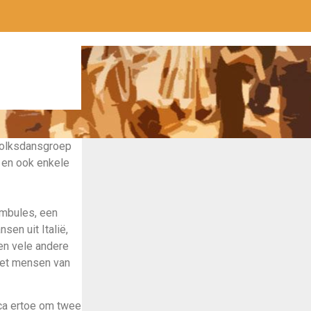
 volksdansgroep
n en ook enkele
ambules, een
sen uit Italië,
 en vele andere
met mensen van
ca ertoe om twee