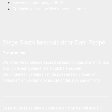
Een week zomerstage: AKDT
Opdracht voor stage Niet meer maar beter
Stage Sauts béarnais door Dani Padpé
Programma
We leren verschillende sauts béarnais (la piga, Marianne, dus
enz …) via een geleidelijke en globale aanpak
We ontdekken variaties van de passen (individueel en
collectief) en werken ook aan de onderlinge samenhang.
Deze stage is de ideale voorbereiding op
het bal met Dani