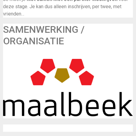
deze stage. Je kan dus alleen inschrijven, per twee, met
vrienden…
SAMENWERKING /
ORGANISATIE
De Maalbeek (in samenwerking met Frisse Folk)
Inschrijven