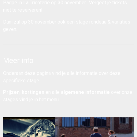
Padpé in La Tricoterie op 30 november.
Vergeet je tickets
niet te reserveren!
Dani zal op 30 november ook een stage
rondeau & variaties
geven.
Meer info
Onderaan deze pagina vind je alle informatie over deze
specifieke stage.
Prijzen
,
kortingen
en alle
algemene informatie
over onze
stages vind je in het menu.