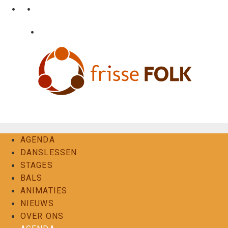
Ga
•
•
nl
fr
en
naar
de
•
Login
Contact
inhoud
De Folkervaring
AGENDA
DANSLESSEN
STAGES
BALS
ANIMATIES
NIEUWS
OVER ONS