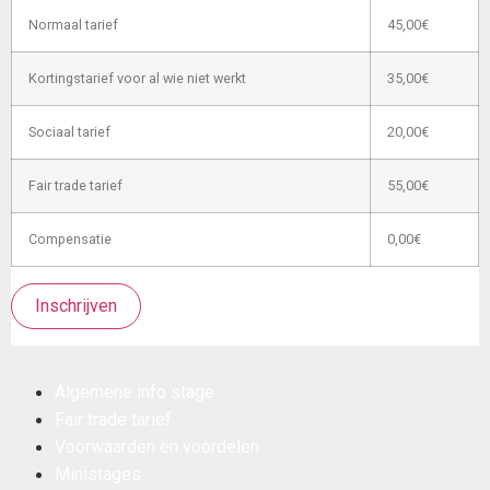
Normaal tarief
45,00€
Kortingstarief voor al wie niet werkt
35,00€
Sociaal tarief
20,00€
Fair trade tarief
55,00€
Compensatie
0,00€
Inschrijven
Algemene info stage
Fair trade tarief
Voorwaarden en voordelen
Ministages