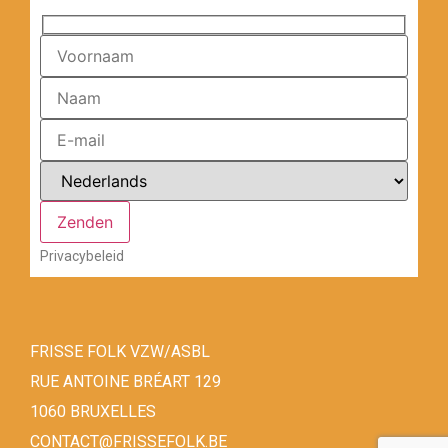
Privacybeleid
FRISSE FOLK VZW/ASBL
RUE ANTOINE BRÉART 129
1060 BRUXELLES
CONTACT@FRISSEFOLK.BE