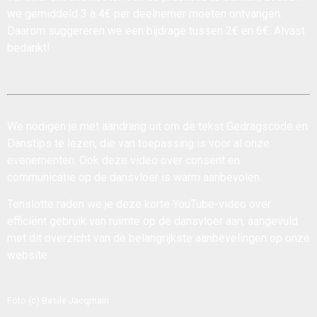
we gemiddeld 3 à 4€ per deelnemer moeten ontvangen.
Daarom suggereren we een bijdrage tussen 2€ en 6€. Alvast
bedankt!
We nodigen je met aandrang uit om de tekst
Gedragscode en
Danstips
te lezen, die van toepassing is voor al onze
evenementen. Ook deze
video over consent en
communicatie op de dansvloer
is warm aanbevolen.
Tenslotte raden we je deze korte
YouTube-video over
efficiënt gebruik van ruimte op de dansvloer
aan, aangevuld
met dit
overzicht van de belangrijkste aanbevelingen
op onze
website.
Foto (c) Basile Jacqmain