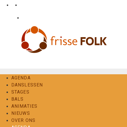
Ga
•
•
nl
fr
en
naar
de
•
Login
Contact
inhoud
De Folkervaring
AGENDA
DANSLESSEN
STAGES
BALS
ANIMATIES
NIEUWS
OVER ONS