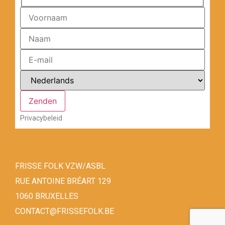
Privacybeleid
FRISSE FOLK VZW/ASBL
RUE ANTOINE BRÉART 129
1060 BRUXELLES
CONTACT@FRISSEFOLK.BE