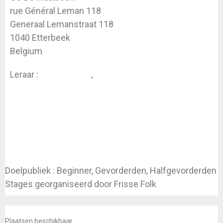
rue Général Leman 118
Generaal Lemanstraat 118
1040 Etterbeek
Belgium
Leraar :
Koen Dhondt
,
Laure Fourest
Doelpubliek : Beginner, Gevorderden, Halfgevorderden
Stages georganiseerd door Frisse Folk
INSCHRIJVEN
Plaatsen beschikbaar