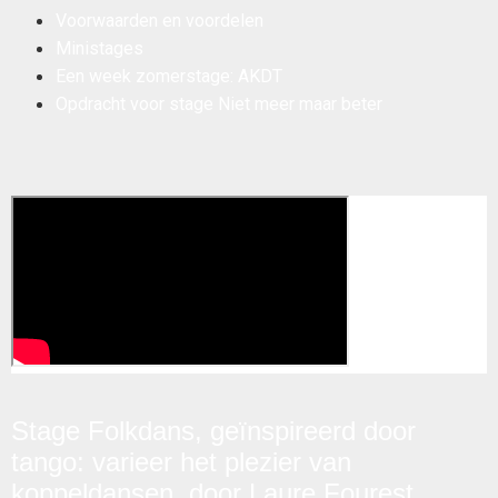
Voorwaarden en voordelen
Ministages
Een week zomerstage: AKDT
Opdracht voor stage Niet meer maar beter
Stage Folkdans, geïnspireerd door
tango: varieer het plezier van
koppeldansen, door Laure Fourest