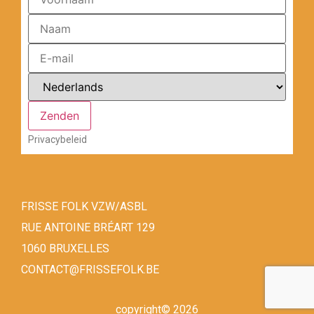
Privacybeleid
FRISSE FOLK VZW/ASBL
RUE ANTOINE BRÉART 129
1060 BRUXELLES
CONTACT@FRISSEFOLK.BE
copyright© 2026