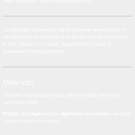
Meer informatie:
www.corps-dansant.com
.
Op zaterdag 16 november geeft Laure een andere stage in
De Maalbeek, en 's avonds is er een bal met Aurélie Dorzée
& Tom Theuns in La Cellule. Vergeet niet je ticket te
reserveren via deze website.
Meer info
Onderaan deze pagina vind je alle informatie over deze
specifieke stage.
Prijzen
,
kortingen
en alle
algemene informatie
over onze
stages vind je in het menu.