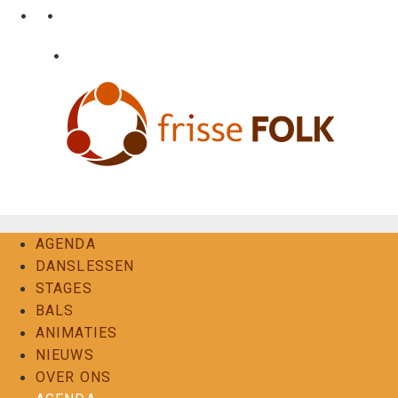
Ga
•
•
nl
fr
en
naar
de
•
Login
Contact
inhoud
De Folkervaring
AGENDA
DANSLESSEN
STAGES
BALS
ANIMATIES
NIEUWS
OVER ONS