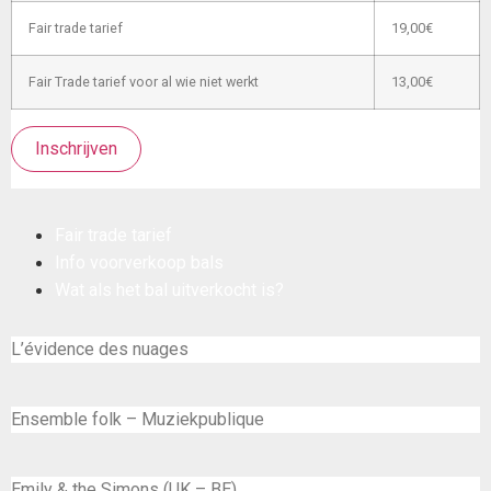
Fair trade tarief
19,00€
Fair Trade tarief voor al wie niet werkt
13,00€
Inschrijven
Fair trade tarief
Info voorverkoop bals
Wat als het bal uitverkocht is?
L’évidence des nuages
Ensemble folk – Muziekpublique
Emily & the Simons (UK – BE)