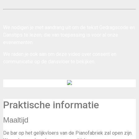
We nodigen je met aandrang uit om de tekst
Gedragscode en
Danstips
te lezen, die van toepassing is voor al onze
evenementen.
We raden je ook aan om deze
video over consent en
communicatie op de dansvloer
te bekijken.
Praktische informatie
Maaltijd
De bar op het gelijkvloers van de Pianofabriek zal open zijn.