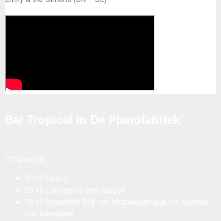
Bal Tropical in De Pianofabriek
!
Programma
19:00 Doors
19:15 L'évidence des nuages
19:45 Ensemble folk van Muziekpublique olv Marieke
Van Ransbeek