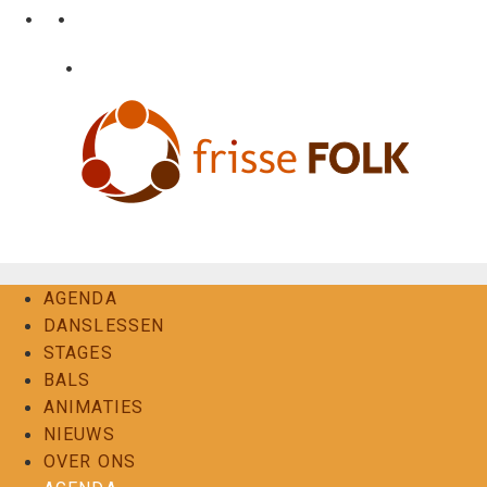
Ga
•
•
nl
fr
en
naar
de
•
Login
Contact
inhoud
De Folkervaring
AGENDA
DANSLESSEN
STAGES
BALS
ANIMATIES
NIEUWS
OVER ONS