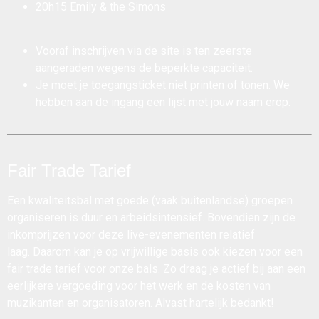
20h15 Emily & the Simons
Vooraf inschrijven via de site is ten zeerste
aangeraden wegens de beperkte capaciteit.
Je moet je toegangsticket niet printen of tonen. We
hebben aan de ingang een lijst met jouw naam erop.
Fair Trade Tarief
Een kwaliteitsbal met goede (vaak buitenlandse) groepen
organiseren is duur en arbeidsintensief. Bovendien zijn de
inkomprijzen voor deze live-evenementen relatief
laag. Daarom kan je op vrijwillige basis ook kiezen voor een
fair trade tarief voor onze bals. Zo draag je actief bij aan een
eerlijkere vergoeding voor het werk en de kosten van
muzikanten en organisatoren. Alvast hartelijk bedankt!