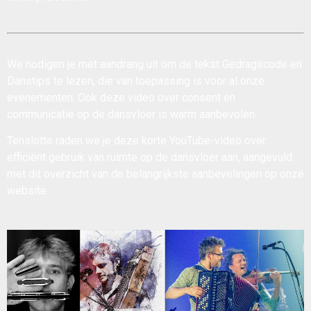
We nodigen je met aandrang uit om de tekst
Gedragscode en
Danstips
te lezen, die van toepassing is voor al onze
evenementen. Ook deze
video over consent en
communicatie op de dansvloer
is warm aanbevolen.
Tenslotte raden we je deze korte
YouTube-video over
efficiënt gebruik van ruimte op de dansvloer
aan, aangevuld
met dit
overzicht van de belangrijkste aanbevelingen
op onze
website.