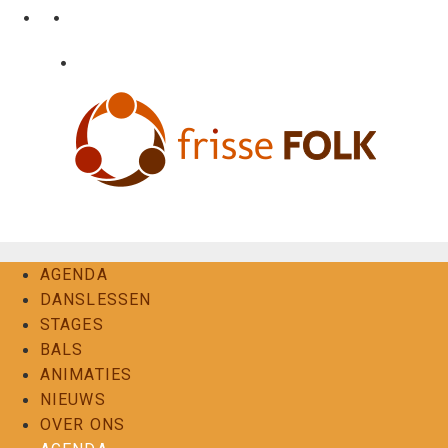
Ga
•
•
nl
fr
en
naar
de
•
Login
Contact
inhoud
De Folkervaring
AGENDA
DANSLESSEN
STAGES
BALS
ANIMATIES
NIEUWS
OVER ONS