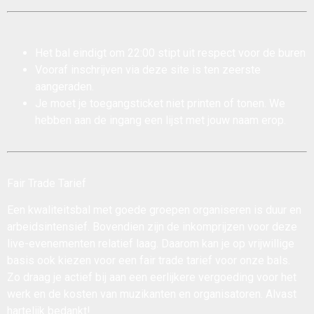
Het bal eindigt om 22:00 stipt uit respect voor de buren
Vooraf inschrijven via deze site is ten zeerste
aangeraden.
Je moet je toegangsticket niet printen of tonen. We
hebben aan de ingang een lijst met jouw naam erop.
Fair Trade Tarief
Een kwaliteitsbal met goede groepen organiseren is duur en
arbeidsintensief. Bovendien zijn de inkomprijzen voor deze
live-evenementen relatief laag. Daarom kan je op vrijwillige
basis ook kiezen voor een fair trade tarief voor onze bals.
Zo draag je actief bij aan een eerlijkere vergoeding voor het
werk en de kosten van muzikanten en organisatoren. Alvast
hartelijk bedankt!