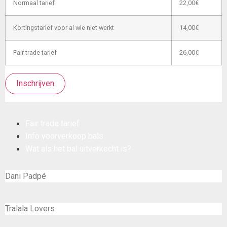
Normaal tarief
22,00€
Kortingstarief voor al wie niet werkt
14,00€
Fair trade tarief
26,00€
Inschrijven
Fair trade tarief
Info voorverkoop bals
Wat als het bal uitverkocht is?
Dani Padpé
Tralala Lovers