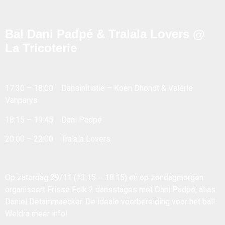
Bal Dani Padpé & Tralala Lovers @
La Tricoterie
17:30 – 18:00 Dansinitiatie – Koen Dhondt & Valérie
Vanparys
18:15 – 19:45 Dani Padpé
20:00 – 22:00 Tralala Lovers
Op zaterdag 29/11 (13:15 – 18:15) en op zondagmorgen
organiseert Frisse Folk 2 dansstages met Dani Padpé, alias
Daniel Detammaecker. De ideale voorbereiding voor het bal!
Weldra meer info!