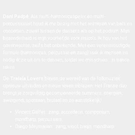
Dani Padpé
: Als multi-harmonicaspeler en multi-
percussionist houd ik me bezig met het animeren van bals en
concerten, zowel tussen de dansers als op het podium. Mijn
bijzonderheid is mijn voorliefde voor risico's. Ik hou van het
onverwachte, zelfs het onbekende. Met een vereenvoudigde
formule (harmonicas, percussie en zang) raak ik mensen en
nodig ik ze uit om te dansen, totdat we misschien… in trance
raken.
De
Tralala Lovers
blijven de wereld van de folkmuziek
opnieuw uitvinden en nieuw leven inblazen. Het Franse duo
brengt je zorgvuldig gecomponeerde nummers: energiek,
swingend, spontaan, brutaal en zo aanstekelijk!
Vincent Gaffet : zang, accordeon, componium,
mondharp, percussies
Diego Meymarian : zang, viool, banjo, mondharp