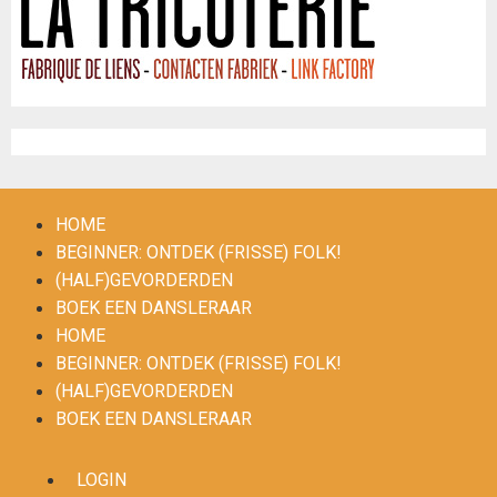
Inschrijven
HOME
BEGINNER: ONTDEK (FRISSE) FOLK!
(HALF)GEVORDERDEN
BOEK EEN DANSLERAAR
HOME
BEGINNER: ONTDEK (FRISSE) FOLK!
(HALF)GEVORDERDEN
BOEK EEN DANSLERAAR
LOGIN