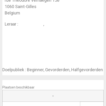
rue Théodore Verhaegen 158
1060 Saint-Gilles
Belgium
Leraar :
Koen Dhondt
,
Valérie Vanparys
Doelpubliek : Beginner, Gevorderden, Halfgevorderden
INSCHRIJVEN
Plaatsen beschikbaar
–