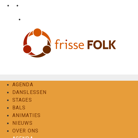
Ga
•
•
nl
fr
en
naar
de
•
Login
Contact
inhoud
De Folkervaring
AGENDA
DANSLESSEN
STAGES
BALS
ANIMATIES
NIEUWS
OVER ONS