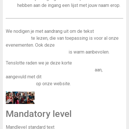
hebben aan de ingang een lijst met jouw naam erop.
We nodigen je met aandrang uit om de tekst
Gedragscode
en Danstips
te lezen, die van toepassing is voor al onze
evenementen. Ook deze
video over consent en
communicatie op de dansvloer
is warm aanbevolen.
Tenslotte raden we je deze korte
YouTube-video over
efficiënt gebruik van ruimte op de dansvloer
aan,
aangevuld met dit
overzicht van de belangrijkste
aanbevelingen
op onze website.
Mandatory level
Mandlevel standard text