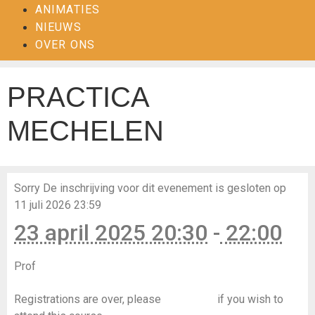
ANIMATIES
NIEUWS
OVER ONS
PRACTICA
MECHELEN
Sorry
De inschrijving voor dit evenement is gesloten op
11 juli 2026 23:59
23 april 2025 20:30
-
22:00
Prof
Hanne Kinne, Hilde Van Hemelrijck
Registrations are over, please
contact us
if you wish to