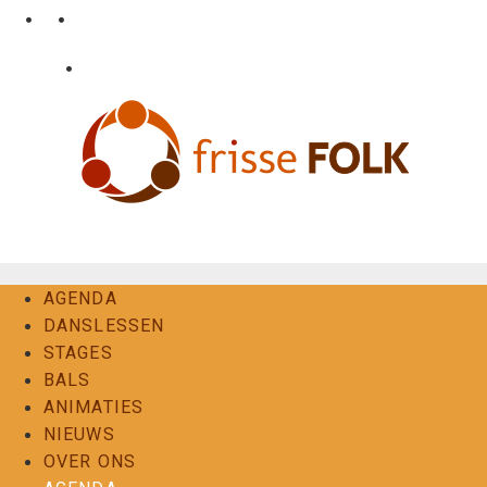
Ga
•
•
nl
fr
en
naar
de
•
Login
Contact
inhoud
De Folkervaring
AGENDA
DANSLESSEN
STAGES
BALS
ANIMATIES
NIEUWS
OVER ONS