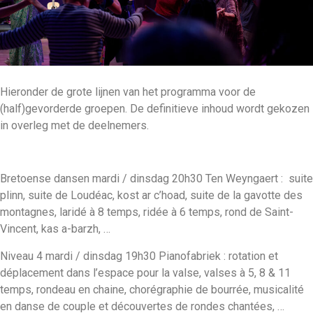
Hieronder de grote lijnen van het programma voor de
(half)gevorderde groepen. De definitieve inhoud wordt gekozen
in overleg met de deelnemers.
Bretoense dansen mardi / dinsdag 20h30 Ten Weyngaert : suite
plinn, suite de Loudéac, kost ar c’hoad, suite de la gavotte des
montagnes, laridé à 8 temps, ridée à 6 temps, rond de Saint-
Vincent, kas a-barzh, …
Niveau 4 mardi / dinsdag 19h30 Pianofabriek : rotation et
déplacement dans l’espace pour la valse, valses à 5, 8 & 11
temps, rondeau en chaine, chorégraphie de bourrée, musicalité
en danse de couple et découvertes de rondes chantées, …