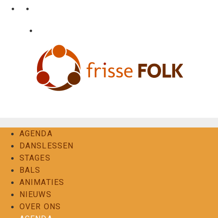
Ga
•
•
nl
fr
en
naar
de
•
Login
Contact
inhoud
De Folkervaring
AGENDA
DANSLESSEN
STAGES
BALS
ANIMATIES
NIEUWS
OVER ONS