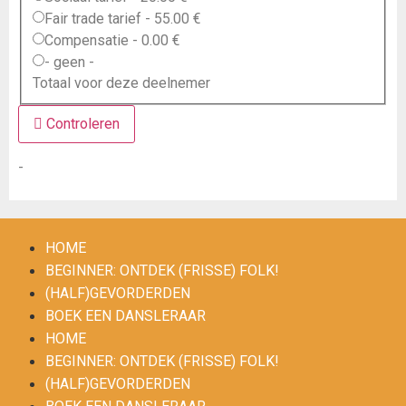
Fair trade tarief
-
55.00 €
Compensatie
-
0.00 €
- geen -
Totaal voor deze deelnemer
Controleren
-
HOME
BEGINNER: ONTDEK (FRISSE) FOLK!
(HALF)GEVORDERDEN
BOEK EEN DANSLERAAR
HOME
BEGINNER: ONTDEK (FRISSE) FOLK!
(HALF)GEVORDERDEN