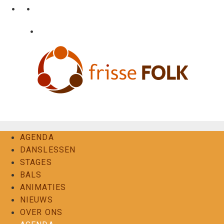
Ga
•
•
nl
fr
en
naar
de
•
Login
Contact
inhoud
De Folkervaring
AGENDA
DANSLESSEN
STAGES
BALS
ANIMATIES
NIEUWS
OVER ONS