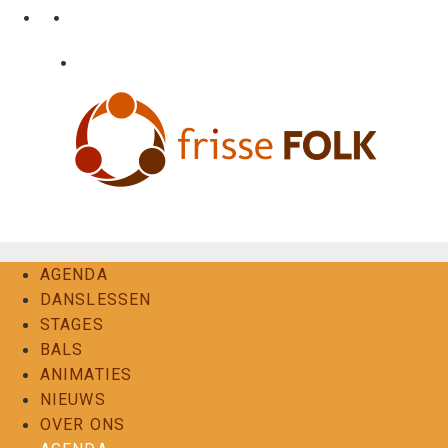
Ga
•
•
nl
fr
en
naar
de
•
Login
Contact
inhoud
De Folkervaring
AGENDA
DANSLESSEN
STAGES
BALS
ANIMATIES
NIEUWS
OVER ONS