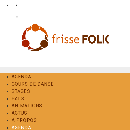
Aller
•
•
nl
fr
en
au
•
Login
Contact
contenu
L'Expérience Folk
AGENDA
COURS DE DANSE
STAGES
BALS
ANIMATIONS
ACTUS
A PROPOS
AGENDA