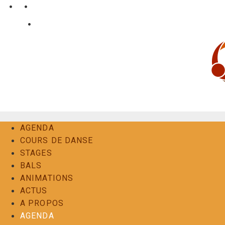
Aller
•
•
nl
fr
en
au
•
Login
Contact
contenu
AGENDA
COURS DE DANSE
STAGES
BALS
ANIMATIONS
ACTUS
A PROPOS
AGENDA