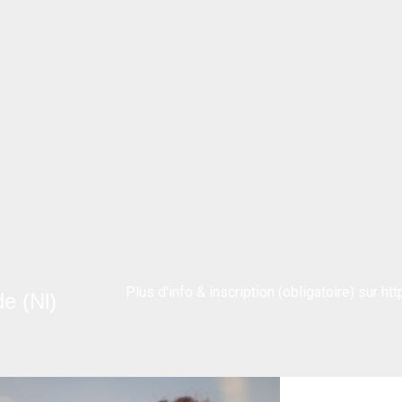
Plus d'info & inscription (obligatoire) sur
htt
e (Nl)