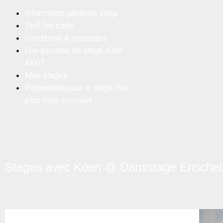
Information générale stage
Tarif fair trade
Conditions & avantages
Une semaine de stage d’été:
AKDT
Mini-stages
Préparation pour le stage Pas
plus mais en mieux
Stages avec Koen @ Dansstage Ensched