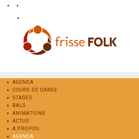
Aller
•
•
nl
fr
en
au
•
Login
Contact
contenu
L'Expérience Folk
AGENDA
COURS DE DANSE
STAGES
BALS
ANIMATIONS
ACTUS
A PROPOS
AGENDA