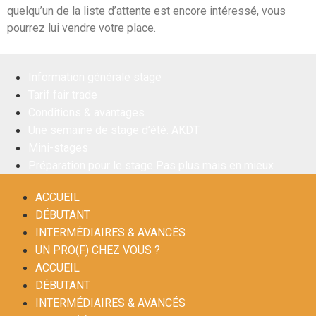
quelqu’un de la liste d’attente est encore intéressé, vous
pourrez lui vendre votre place.
Information générale stage
Tarif fair trade
Conditions & avantages
Une semaine de stage d’été: AKDT
Mini-stages
Préparation pour le stage Pas plus mais en mieux
ACCUEIL
DÉBUTANT
INTERMÉDIAIRES & AVANCÉS
UN PRO(F) CHEZ VOUS ?
ACCUEIL
DÉBUTANT
INTERMÉDIAIRES & AVANCÉS