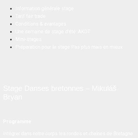
Information générale stage
Tarif fair trade
Conditions & avantages
Une semaine de stage d’été: AKDT
Mini-stages
Préparation pour le stage Pas plus mais en mieux
Stage Danses bretonnes – Mikuláš
Bryan
Programme
Intégrer dans notre corps les rondes et chaînes de Bretagne