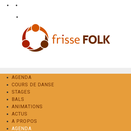
Aller
•
•
nl
fr
en
au
•
Login
Contact
contenu
L'Expérience Folk
AGENDA
COURS DE DANSE
STAGES
BALS
ANIMATIONS
ACTUS
A PROPOS
AGENDA