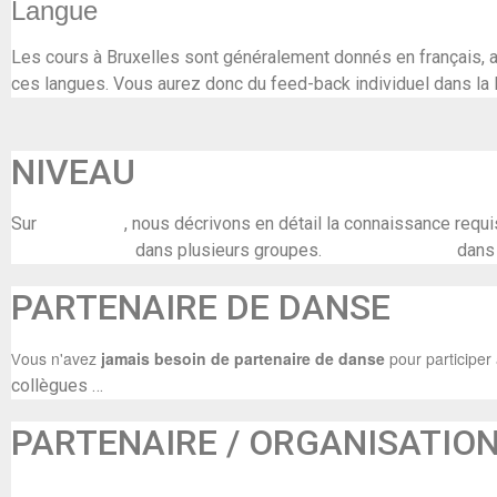
Langue
Les cours à Bruxelles sont généralement donnés en français, a
ces langues. Vous aurez donc du feed-back individuel dans la 
NIVEAU
Sur
cette page
, nous décrivons en détail la connaissance requi
d'essai gratuits
dans plusieurs groupes.
Contactez-nous.
dans 
PARTENAIRE DE DANSE
ous n'avez
jamais besoin de partenaire de danse
p
our participer
V
collègues …
PARTENAIRE / ORGANISATIO
Muziekpublique