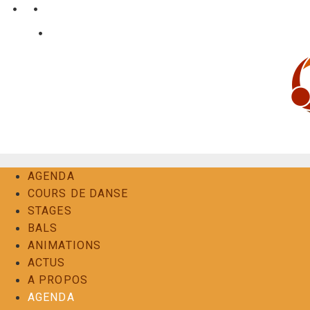
Aller
•
•
nl
fr
en
au
•
Login
Contact
contenu
AGENDA
COURS DE DANSE
STAGES
BALS
ANIMATIONS
ACTUS
A PROPOS
AGENDA