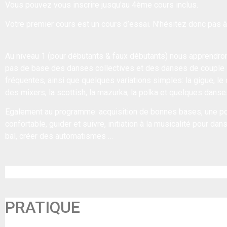
Vous pouvez vous inscrire jusqu'au 4ème cours inclus.
Votre premier cours est un cours d’essai. N’hésitez donc pas à
Au niveau 1 (pour débutants & faux débutants) nous apprendron
pas de base des danses collectives et des danses de couple 
fréquentes, ainsi que quelques variations simples: la gigue, le 
des mixers, la scottish, la mazurka, la polka et quelques dans
Egalement au programme: acquisition de bonnes bases, une po
confortable, guider et suivre, initiation à la musicalité pour dan
bal, créer des automatismes …
PRATIQUE