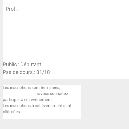
Prof :
Koen Dhondt
Public : Débutant
Pas de cours : 31/10
Les inscriptions sont terminées,
prenez
contact avec nous
si vous souhaitez
participer à cet événement.
Les inscriptions à cet événement sont
clôturées.