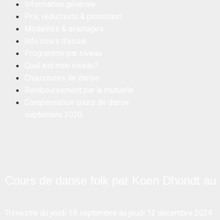
Information générale
Prix, réductions & promotion
Modalités & avantages
Info cours d’essai
Programme par niveau
Quel est mon niveau?
Chaussures de danse
Remboursement par la mutuelle
Compensation cours de danse
septembre 2020
Cours de danse folk par Koen Dhondt a
Trimestre du jeudi 19 septembre au jeudi 12 décembre 2024