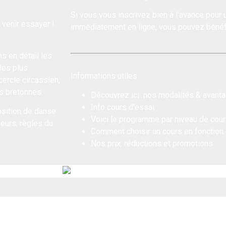
Si vous vous inscrivez bien à l'avance pour 
 venir essayer !
immédiatement en ligne, vous pouvez bénéf
s en détail les
les plus
Informations utiles
cercle circassien,
es bretonnes.
Découvrez ici nos
modalités & avant
Info
cours d'essai
sition de danse
Voici le
programme par niveau de cou
seurs, règles du
Comment choisir un cours
en fonction
Nos
prix, réductions et promotions