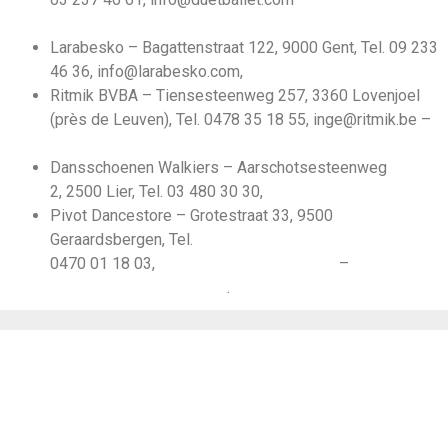
www.charpdans.be
Larabesko – Bagattenstraat 122, 9000 Gent, Tel. 09 233
46 36, info@larabesko.com,
www.larabesko.com
Ritmik BVBA – Tiensesteenweg 257, 3360 Lovenjoel
(près de Leuven), Tel. 0478 35 18 55, inge@ritmik.be –
www.ritmik.be
Dansschoenen Walkiers – Aarschotsesteenweg
2, 2500 Lier, Tel. 03 480 30 30,
www.dansschoenen.be
Pivot Dancestore – Grotestraat 33, 9500
Geraardsbergen, Tel.
0470 01 18 03,
info@pivotdancestore.be
–
www.pivotdancestore.be
.