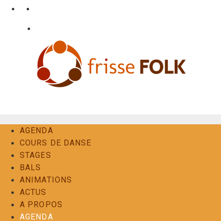
Aller
•
•
nl
fr
en
au
•
Login
Contact
contenu
L'Expérience Folk
AGENDA
COURS DE DANSE
STAGES
BALS
ANIMATIONS
ACTUS
A PROPOS
AGENDA