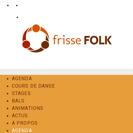
Aller
•
•
nl
fr
en
au
•
Login
Contact
contenu
L'Expérience Folk
AGENDA
COURS DE DANSE
STAGES
BALS
ANIMATIONS
ACTUS
A PROPOS
AGENDA