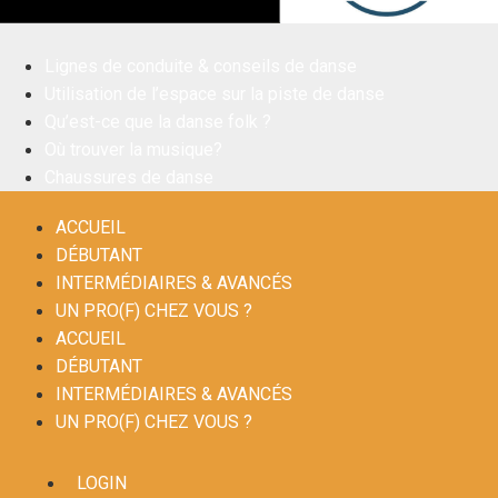
Lignes de conduite & conseils de danse
Utilisation de l’espace sur la piste de danse
Qu’est-ce que la danse folk ?
Où trouver la musique?
Chaussures de danse
ACCUEIL
DÉBUTANT
INTERMÉDIAIRES & AVANCÉS
UN PRO(F) CHEZ VOUS ?
ACCUEIL
DÉBUTANT
INTERMÉDIAIRES & AVANCÉS
UN PRO(F) CHEZ VOUS ?
LOGIN