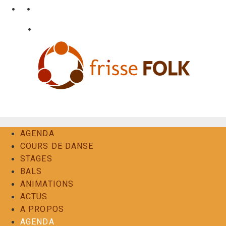
Aller
•
•
nl
fr
en
au
•
Login
Contact
contenu
L'Expérience Folk
AGENDA
COURS DE DANSE
STAGES
BALS
ANIMATIONS
ACTUS
A PROPOS
AGENDA