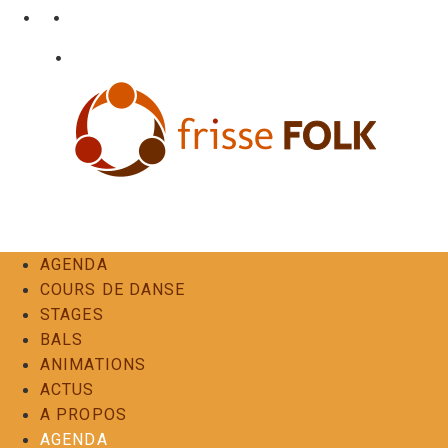
Aller
•
•
nl
fr
en
au
•
Login
Contact
contenu
L'Expérience Folk
AGENDA
COURS DE DANSE
STAGES
BALS
ANIMATIONS
ACTUS
A PROPOS
AGENDA