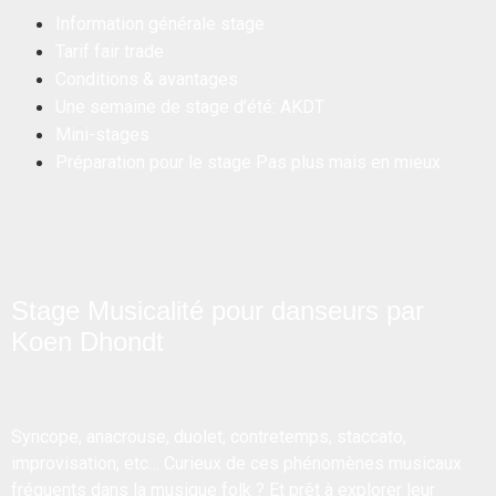
Information générale stage
Tarif fair trade
Conditions & avantages
Une semaine de stage d’été: AKDT
Mini-stages
Préparation pour le stage Pas plus mais en mieux
Stage Musicalité pour danseurs par
Koen Dhondt
Syncope, anacrouse, duolet, contretemps, staccato,
improvisation, etc… Curieux de ces phénomènes musicaux
fréquents dans la musique folk ? Et prêt à explorer leur