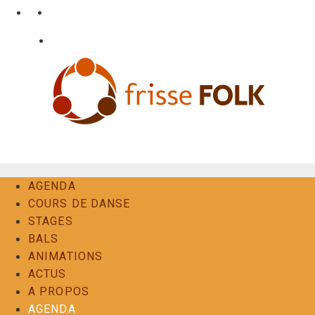
Aller
•
•
nl
fr
en
au
•
Login
Contact
contenu
L'Expérience Folk
AGENDA
COURS DE DANSE
STAGES
BALS
ANIMATIONS
ACTUS
A PROPOS
AGENDA