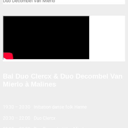
Duo Decombel Van Mierlo
Bal Duo Clercx & Duo Decombel Van
Mierlo à Malines
19:30 – 20:30 Initiation danse folk Hanne
20:30 – 22:00 Duo Clercx