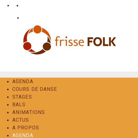
Aller
•
•
nl
fr
en
au
•
Login
Contact
contenu
L'Expérience Folk
AGENDA
COURS DE DANSE
STAGES
BALS
ANIMATIONS
ACTUS
A PROPOS
AGENDA