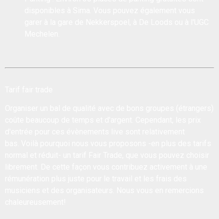
disponibles à Sima. Vous pouvez également vous
garer à la gare de Nekkerspoel, à De Loods ou à l'UGC
Mechelen.
Tarif fair trade
Organiser un bal de qualité avec de bons groupes (étrangers)
coûte beaucoup de temps et d'argent. Cependant, les prix
d'entrée pour ces évènements live sont relativement
bas. Voilà pourquoi nous vous proposons -en plus des tarifs
normal et réduit- un tarif Fair Trade, que vous pouvez choisir
librement. De cette façon vous contribuez activement à une
rémunération plus juste pour le travail et les frais des
musiciens et des organisateurs. Nous vous en remercions
chaleureusement!