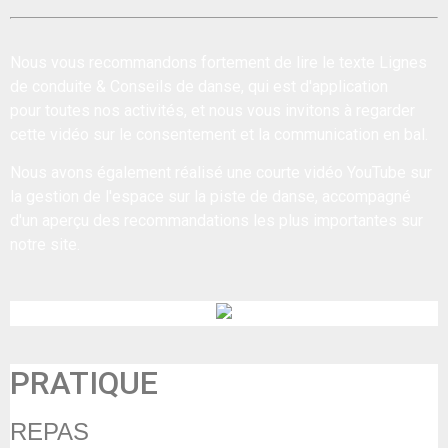
Nous vous recommandons fortement de lire le texte
Lignes
de conduite & Conseils de danse
, qui est d'application
pour toutes nos activités, et nous vous invitons à regarder
cette
vidéo sur le consentement et la communication en bal
.
Nous avons également réalisé une courte
vidéo YouTube sur
la gestion de l'espace sur la piste de danse
, accompagné
d'un
aperçu des recommandations les plus importantes
sur
notre site.
PRATIQUE
REPAS