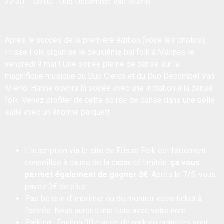
22:30 – 00:00 Duo Decombel Van Mierlo
Après le succès de la première édition (
voire les photos
),
Frisse Folk organise le deuxième bal folk à Malines le
vendredi 9 mai ! Une soirée pleine de danse sur la
magnifique musique du Duo Clercx et du Duo Decombel Van
Mierlo. Hanne ouvrira la soirée avec une initiation à la danse
folk. Venez profiter de cette soirée de danse dans une belle
salle avec un énorme parquet!
L'inscription via le site de Frisse Folk est fortement
conseillée à cause de la capacité limitée.
ça vous
permet également de gagner 3€
. Après le 7/5, vous
payez 3€ de plus.
Pas besoin d'imprimer ou de montrer votre ticket à
l'entrée. Nous aurons une liste avec votre nom.
Parking : Environ 30 places de parking gratuites sont