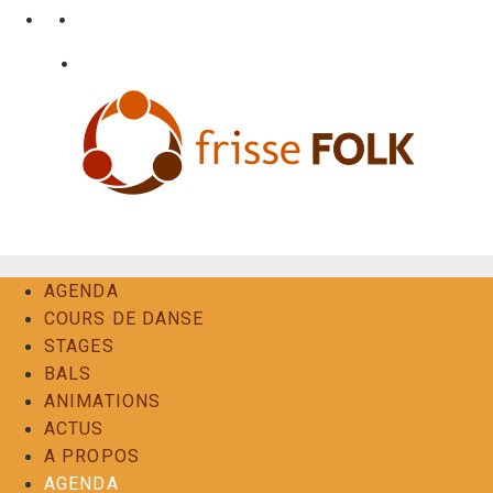
Aller
•
•
nl
fr
en
au
•
Login
Contact
contenu
L'Expérience Folk
AGENDA
COURS DE DANSE
STAGES
BALS
ANIMATIONS
ACTUS
A PROPOS
AGENDA