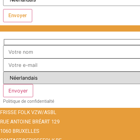
Envoyer
Politique de confidentialté
FRISSE FOLK VZW/ASBL
RUE ANTOINE BRÉART 129
1060 BRUXELLES