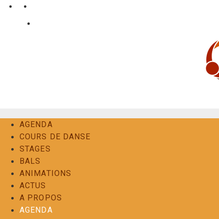
Aller
•
•
nl
fr
en
au
•
Login
Contact
contenu
AGENDA
COURS DE DANSE
STAGES
BALS
ANIMATIONS
ACTUS
A PROPOS
AGENDA