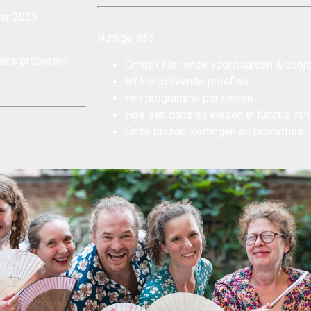
er 2025
Nuttige info
eens proberen!
Ontdek hier onze
voorwaarden & voor
Info
vrijblijvende proefles
Het
programma per niveau
Hoe een dansles kiezen
in functie van
Onze
prijzen, kortingen en promoties