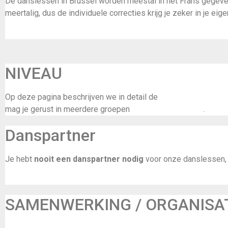
De danslessen in Brussel worden meestal in het Frans gegeven,
meertalig, dus de individuele correcties krijg je zeker in je eigen
NIVEAU
Op deze pagina beschrijven we in detail de
vereiste voorkenni
mag je gerust in meerdere groepen
een proefles volgen
.
Conta
Danspartner
Je hebt
nooit een danspartner nodig
voor onze danslessen, s
SAMENWERKING / ORGANISA