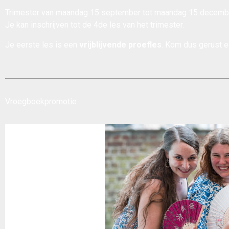
Trimester van maandag 15 september tot maandag 15 decemb
Je kan inschrijven tot de 4de les van het trimester.
Je eerste les is een
vrijblijvende proefles
. Kom dus gerust 
Vroegboekpromotie