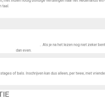
 met indien nodig bondige vertalingen naar het Nederlands en/o
 taal.
s om dit niveau te volgen
. Als je na het lezen nog niet zeker bent
cteer ons
dan even.
tages of bals. Inschrijven kan dus alleen, per twee, met vriende
TIE