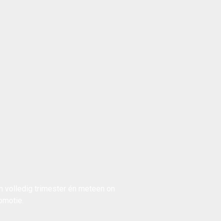
en volledig trimester én meteen on
omotie
.