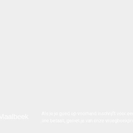
Als je je goed op voorhand inschrijft voor e
 Maalbeek
line betaalt, geniet je van onze
vroegboekpr