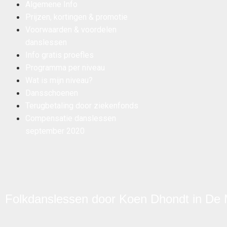
Algemene Info
Prijzen, kortingen & promotie
Voorwaarden & voordelen
danslessen
Info gratis proefles
Programma per niveau
Wat is mijn niveau?
Dansschoenen
Terugbetaling door ziekenfonds
Compensatie danslessen
september 2020
Folkdanslessen door Koen Dhondt in De