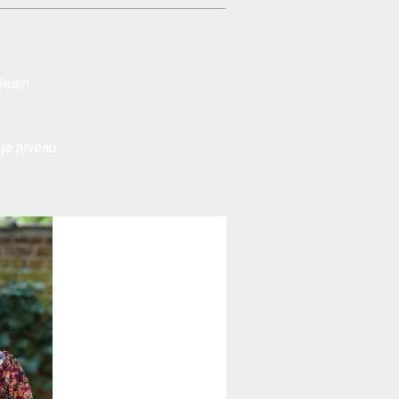
delen
 je niveau