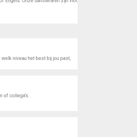
f Engels. Onze dansleraren zijn vlot
 welk niveau het best bij jou past,
n of collega's…