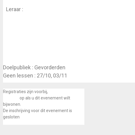
Leraar :
Koen Dhondt
Doelpubliek : Gevorderden
Geen lessen : 27/10, 03/11
Registraties zijn voorbij,
neem dan contact
met ons
op als u dit evenement wilt
bijwonen.
De inschrijving voor dit evenement is
gesloten