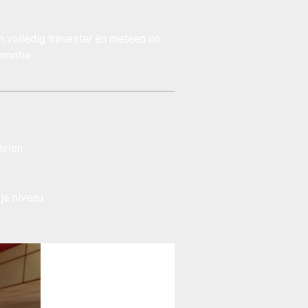
en volledig trimester én meteen on
omotie
.
delen
 je niveau