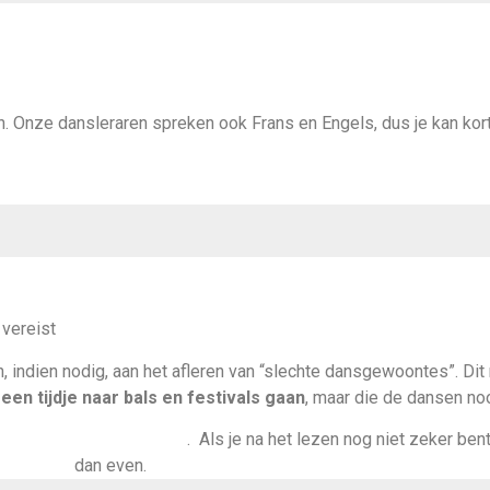
Onze dansleraren spreken ook Frans en Engels, dus je kan korte
vereist
, indien nodig, aan het afleren van “slechte dansgewoontes”. Dit
een tijdje naar bals en festivals gaan
, maar die de dansen noo
s om dit niveau te volgen
. Als je na het lezen nog niet zeker bent
cteer ons
dan even.