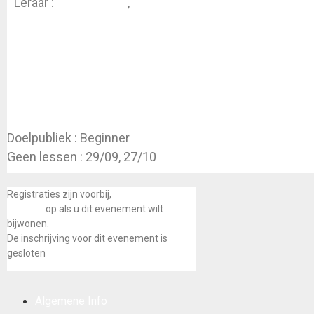
Leraar :
Hanne Kinne
,
Anita Iliaens
Doelpubliek : Beginner
Geen lessen : 29/09, 27/10
Registraties zijn voorbij,
neem dan contact
met ons
op als u dit evenement wilt
bijwonen.
De inschrijving voor dit evenement is
gesloten
Algemene Info