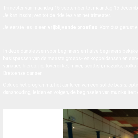
Trimester van maandag 15 september tot maandag 15 decemb
Je kan inschrijven tot de 4de les van het trimester.
Je eerste les is een
vrijblijvende proefles
. Kom dus gerust 
In deze danslessen voor beginners en halve beginners bekijk
basispassen van de meeste groeps- en koppeldansen en eenv
variaties hierop: jig, tovercirkel, mixer, scottish, mazurka, polk
Bretoense dansen.
Ook op het programma: het aanleren van een solide basis, opt
danshouding, leiden en volgen, de beginselen van muzikaliteit 