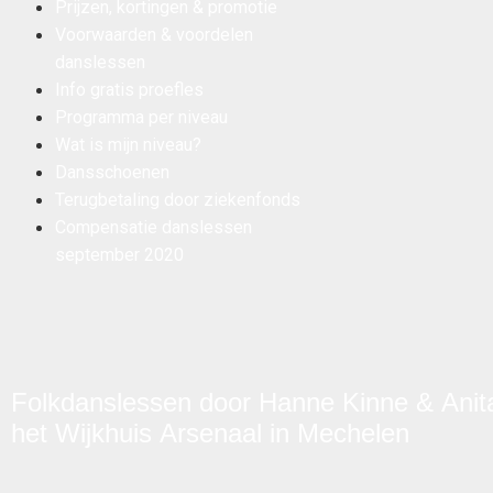
Prijzen, kortingen & promotie
Voorwaarden & voordelen
danslessen
Info gratis proefles
Programma per niveau
Wat is mijn niveau?
Dansschoenen
Terugbetaling door ziekenfonds
Compensatie danslessen
september 2020
Folkdanslessen door Hanne Kinne & Anita 
het Wijkhuis Arsenaal in Mechelen