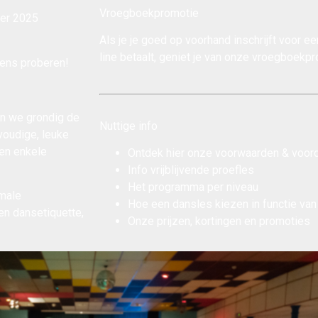
Vroegboekpromotie
er 2025
Als je je goed op voorhand inschrijft voor e
line betaalt, geniet je van onze
vroegboekpr
eens proberen!
en we grondig de
Nuttige info
oudige, leuke
a en enkele
Ontdek hier onze
voorwaarden & voor
Info
vrijblijvende proefles
Het
programma per niveau
imale
Hoe een dansles kiezen
in functie van
en dansetiquette,
Onze
prijzen, kortingen en promoties