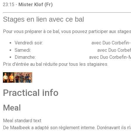
23:15 -
Mister Klof (Fr)
Stages en lien avec ce bal
Pour vous préparer à ce bal, vous pouvez participer aux stages
Vendredi soir
:
Stage de chant occitan
avec Duo Corbefin
Samedi:
Stage de
danses du Sud-Ouest
avec Duo Corbef
Dimanche:
Stage de Branle béarnais
avec Duo Corbefin-
Prix d'éntrée au bal réduite pour tous les stagiaires.
Practical info
Meal
Meal standard text
De Maalbeek a adapté son règlement interne. Dorénavant ils n