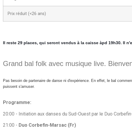
Prix réduit (<26 ans)
https://www.facebook.com/events/275002269527407/
Il reste 29 places, qui seront vendus à la caisse àpd 19h30. Il n'
Grand bal folk avec musique live. Bienve
Pas besoin de partenaire 
de danse 
ni 
d'expérience
. En effet, le bal comme
puissent s'amuser.
Programme:
20:00 - Initiation aux danses du Sud-Ouest par le Duo Corbefi
21:00 -
Duo Corbefin-Marsac (Fr)