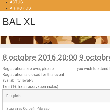
ACTUS
A PROPOS
BAL XL
8 octobre 2016 20:00
9 octobr
Registrations are over, please
contact us
if you wish to attend 
Registration is closed for this event
availability level-3
Tarif (1€ frais réservation inclus)
Prix plein
Stagiaires Corbefin-Marsac