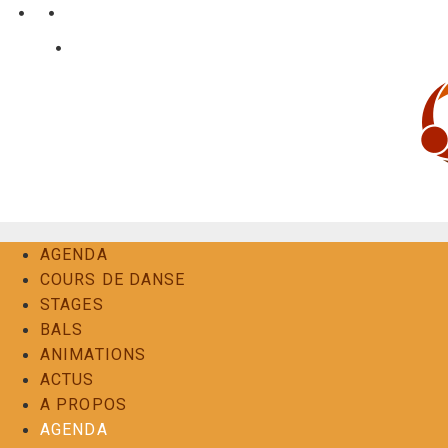
Aller
•
•
nl
fr
en
au
•
Login
Contact
contenu
AGENDA
COURS DE DANSE
STAGES
BALS
ANIMATIONS
ACTUS
A PROPOS
AGENDA