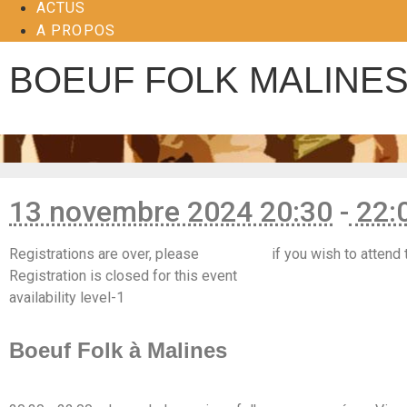
ACTUS
A PROPOS
BOEUF FOLK MALINE
13 novembre 2024 20:30
-
22:
Registrations are over, please
contact us
if you wish to attend 
Registration is closed for this event
availability level-1
https://www.facebook.com/events/1460800437852073
Boeuf Folk à Malines