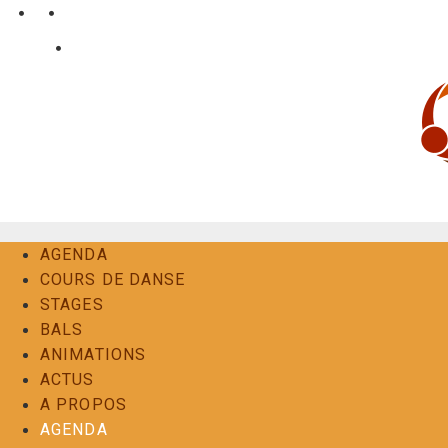
Aller
•
•
nl
fr
en
au
•
Login
Contact
contenu
AGENDA
COURS DE DANSE
STAGES
BALS
ANIMATIONS
ACTUS
A PROPOS
AGENDA