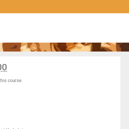
S
00
this course.